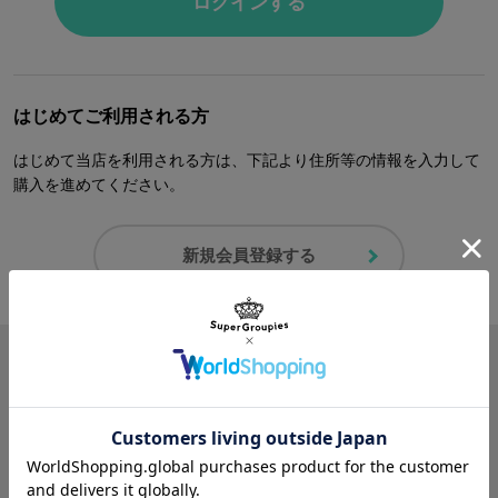
ログインする
はじめてご利用される方
はじめて当店を利用される方は、下記より住所等の情報を入力して
購入を進めてください。
新規会員登録する
商品を探す
ヘルプ＆ガイド
作品名一覧
SuperGroupiesとは？