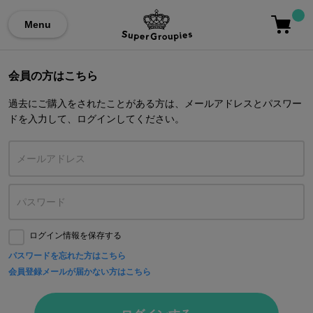
Menu
会員の方はこちら
過去にご購入をされたことがある方は、メールアドレスとパスワー
ドを入力して、ログインしてください。
ログイン情報を保存する
パスワードを忘れた方はこちら
会員登録メールが届かない方はこちら