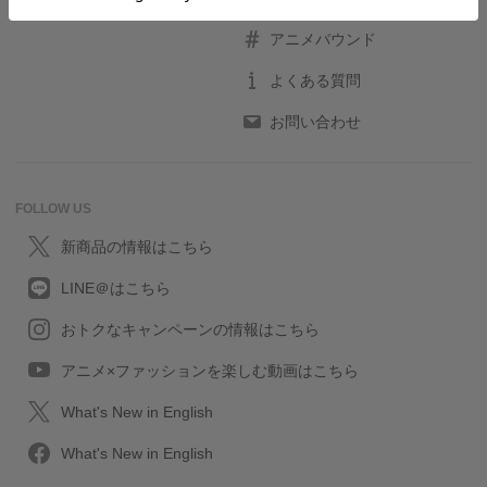
アニメバウンド
よくある質問
お問い合わせ
FOLLOW US
新商品の情報はこちら
LINE＠はこちら
おトクなキャンペーンの情報はこちら
アニメ×ファッションを楽しむ動画はこちら
What's New in English
What's New in English