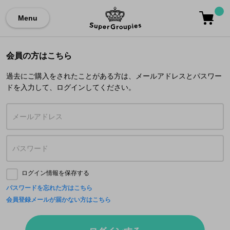
Menu
会員の方はこちら
過去にご購入をされたことがある方は、メールアドレスとパスワー
ドを入力して、ログインしてください。
ログイン情報を保存する
パスワードを忘れた方はこちら
会員登録メールが届かない方はこちら