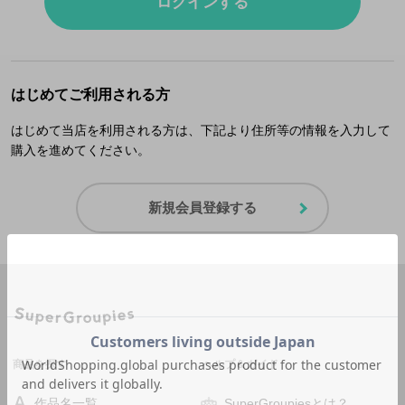
ログインする
はじめてご利用される方
はじめて当店を利用される方は、下記より住所等の情報を入力して
購入を進めてください。
新規会員登録する
商品を探す
ヘルプ＆ガイド
作品名一覧
SuperGroupiesとは？