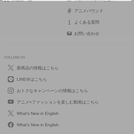
アニメバウンド
よくある質問
お問い合わせ
FOLLOW US
新商品の情報はこちら
LINE＠はこちら
おトクなキャンペーンの情報はこちら
アニメ×ファッションを楽しむ動画はこちら
What's New in English
What's New in English