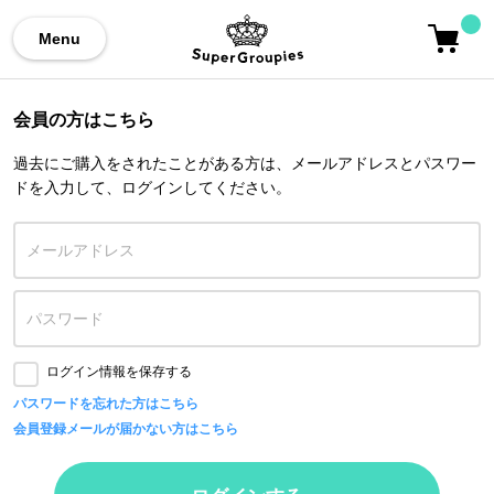
Menu
会員の方はこちら
過去にご購入をされたことがある方は、メールアドレスとパスワー
ドを入力して、ログインしてください。
ログイン情報を保存する
パスワードを忘れた方はこちら
会員登録メールが届かない方はこちら