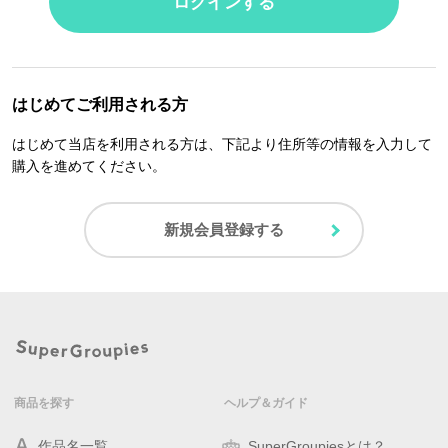
ログインする
はじめてご利用される方
はじめて当店を利用される方は、下記より住所等の情報を入力して
購入を進めてください。
新規会員登録する
商品を探す
ヘルプ＆ガイド
作品名一覧
SuperGroupiesとは？