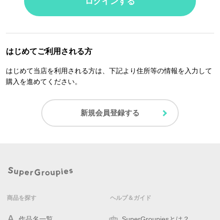
ログインする
はじめてご利用される方
はじめて当店を利用される方は、下記より住所等の情報を入力して
購入を進めてください。
新規会員登録する
商品を探す
ヘルプ＆ガイド
作品名一覧
SuperGroupiesとは？