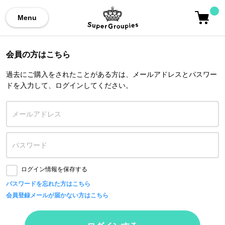
Menu
会員の方はこちら
過去にご購入をされたことがある方は、メールアドレスとパスワー
ドを入力して、ログインしてください。
ログイン情報を保存する
パスワードを忘れた方はこちら
会員登録メールが届かない方はこちら