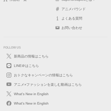
アニメバウンド
よくある質問
お問い合わせ
FOLLOW US
新商品の情報はこちら
LINE＠はこちら
おトクなキャンペーンの情報はこちら
アニメ×ファッションを楽しむ動画はこちら
What's New in English
What's New in English