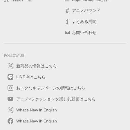
アニメバウンド
よくある質問
お問い合わせ
FOLLOW US
新商品の情報はこちら
LINE＠はこちら
おトクなキャンペーンの情報はこちら
アニメ×ファッションを楽しむ動画はこちら
What's New in English
What's New in English