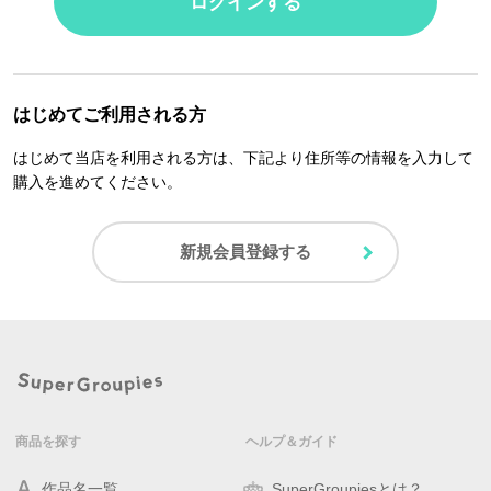
ログインする
はじめてご利用される方
はじめて当店を利用される方は、下記より住所等の情報を入力して
購入を進めてください。
新規会員登録する
商品を探す
ヘルプ＆ガイド
作品名一覧
SuperGroupiesとは？