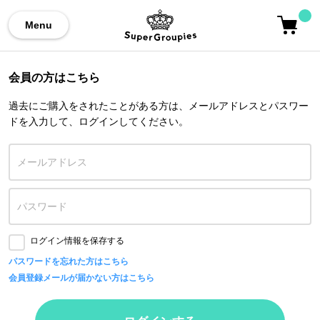
Menu
会員の方はこちら
過去にご購入をされたことがある方は、メールアドレスとパスワー
ドを入力して、ログインしてください。
ログイン情報を保存する
パスワードを忘れた方はこちら
会員登録メールが届かない方はこちら