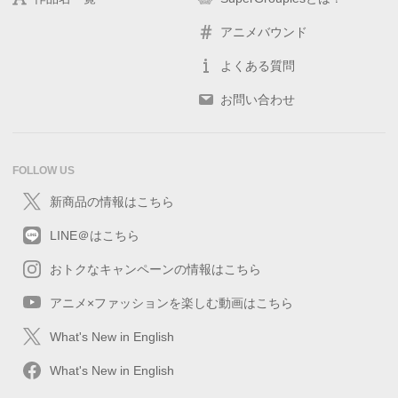
アニメバウンド
よくある質問
お問い合わせ
FOLLOW US
新商品の情報はこちら
LINE＠はこちら
おトクなキャンペーンの情報はこちら
アニメ×ファッションを楽しむ動画はこちら
What's New in English
What's New in English