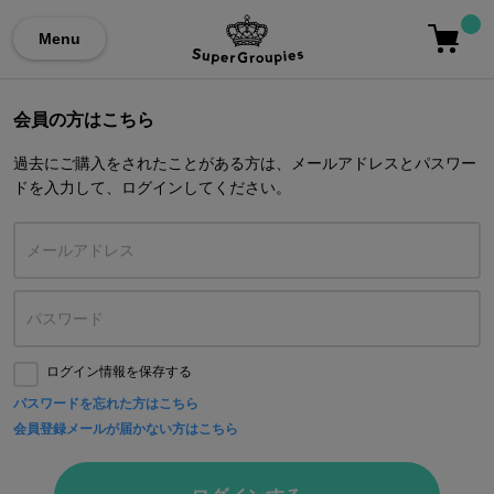
Menu
会員の方はこちら
過去にご購入をされたことがある方は、メールアドレスとパスワー
ドを入力して、ログインしてください。
ログイン情報を保存する
パスワードを忘れた方はこちら
会員登録メールが届かない方はこちら