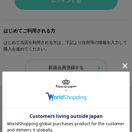
ログインする
はじめてご利用される方
はじめて当店を利用される方は、下記より住所等の情報を入力して
購入を進めてください。
新規会員登録する
商品を探す
ヘルプ＆ガイド
作品名一覧
SuperGroupiesとは？