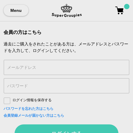
Menu
会員の方はこちら
過去にご購入をされたことがある方は、メールアドレスとパスワー
ドを入力して、ログインしてください。
ログイン情報を保存する
パスワードを忘れた方はこちら
会員登録メールが届かない方はこちら