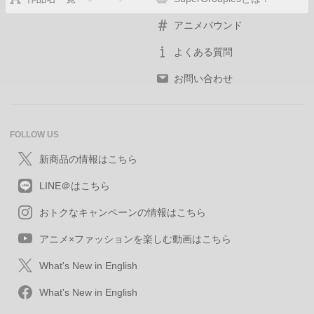
アニメバウンド
よくある質問
お問い合わせ
FOLLOW US
新商品の情報はこちら
LINE＠はこちら
おトクなキャンペーンの情報はこちら
アニメ×ファッションを楽しむ動画はこちら
What's New in English
What's New in English