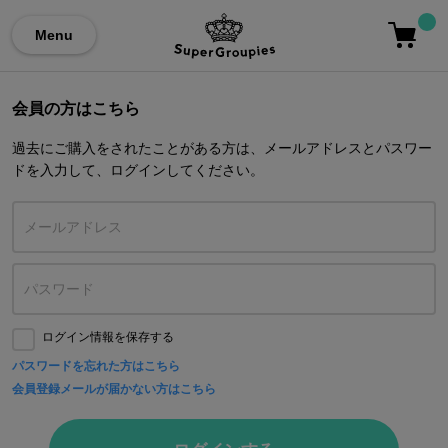
Menu
会員の方はこちら
過去にご購入をされたことがある方は、メールアドレスとパスワー
ドを入力して、ログインしてください。
ログイン情報を保存する
パスワードを忘れた方はこちら
会員登録メールが届かない方はこちら