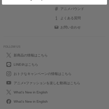
アニメバウンド
よくある質問
お問い合わせ
FOLLOW US
新商品の情報はこちら
LINE＠はこちら
おトクなキャンペーンの情報はこちら
アニメ×ファッションを楽しむ動画はこちら
What's New in English
What's New in English