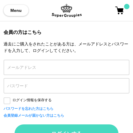
Menu
会員の方はこちら
過去にご購入をされたことがある方は、メールアドレスとパスワー
ドを入力して、ログインしてください。
ログイン情報を保存する
パスワードを忘れた方はこちら
会員登録メールが届かない方はこちら