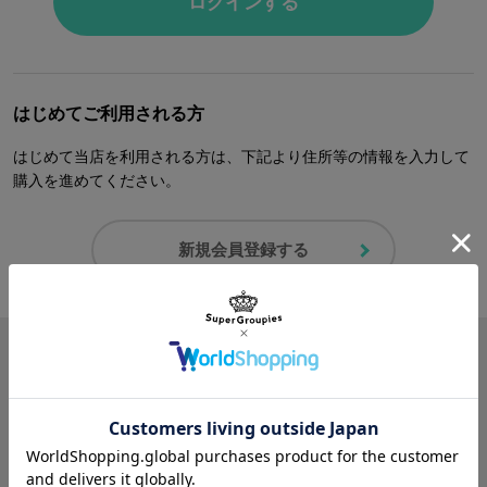
ログインする
はじめてご利用される方
はじめて当店を利用される方は、下記より住所等の情報を入力して
購入を進めてください。
新規会員登録する
商品を探す
ヘルプ＆ガイド
作品名一覧
SuperGroupiesとは？