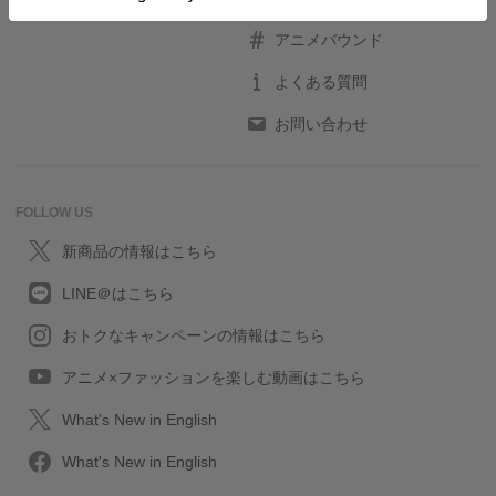
アニメバウンド
よくある質問
お問い合わせ
FOLLOW US
新商品の情報はこちら
LINE＠はこちら
おトクなキャンペーンの情報はこちら
アニメ×ファッションを楽しむ動画はこちら
What's New in English
What's New in English