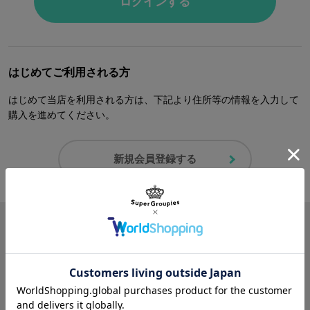
ログインする
はじめてご利用される方
はじめて当店を利用される方は、下記より住所等の情報を入力して
購入を進めてください。
新規会員登録する
商品を探す
ヘルプ＆ガイド
作品名一覧
SuperGroupiesとは？