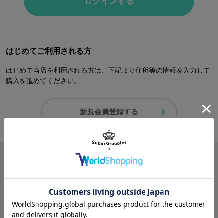
ログインする
はじめてご利用される方
はじめて当店を利用される方は、下記より住所等の情報を入力して
購入を進めてください。
新規会員登録する
商品を探す
ヘルプ＆ガイド
作品名一覧
SuperGroupiesとは？