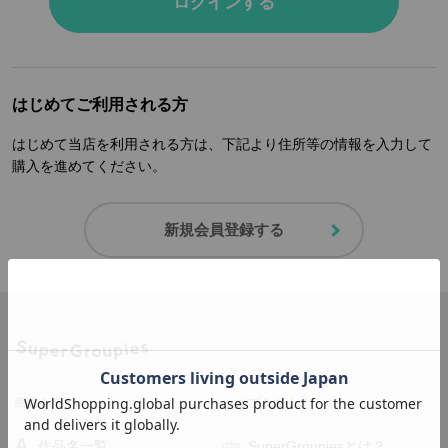
ログインする
はじめてご利用される方
はじめて当店を利用される方は、下記より住所等の情報を入力して
購入を進めてください。
新規会員登録する
商品を探す
ヘルプ＆ガイド
作品名一覧
SuperGroupiesとは？