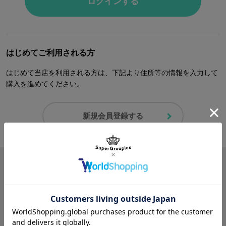
ログインする
はじめてご利用される方
はじめて当店を利用される方は、下記より住所等の情報を入力して
購入を進めてください。
新規会員登録する
商品を探す
ヘルプ＆ガイド
作品名一覧
SuperGroupiesとは？