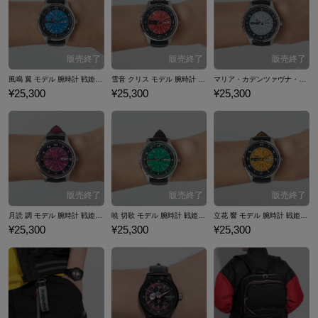
れたドラマとバトルが大きな話題を呼んだ。ここでは『戦姫絶唱シンフ
ォギアＸＶ』コラボの腕時計をはじめ、アウターやバッグなど…『戦姫
絶唱シンフォギアＸＶ』とのコラボファッションアイテムをご紹介いた
します。
風鳴 翼 モデル 腕時計 戦姫絶唱シンフォギアＸＶ
雪音 クリス モデル 腕時計 戦姫絶唱シンフォギアＸＶ
マリア・カデンツァヴナ・イヴ モデル 腕時計 戦姫絶唱シンフォギアＸＶ
¥25,300
¥25,300
¥25,300
月読 調 モデル 腕時計 戦姫絶唱シンフォギアＸＶ
暁 切歌 モデル 腕時計 戦姫絶唱シンフォギアＸＶ
立花 響 モデル 腕時計 戦姫絶唱シンフォギアＸＶ
¥25,300
¥25,300
¥25,300