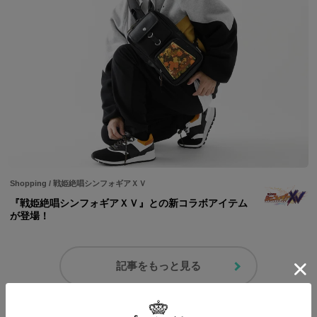
Shopping
/
戦姫絶唱シンフォギアＸＶ
『戦姫絶唱シンフォギアＸＶ』との新コラボアイテム
が登場！
記事をもっと見る