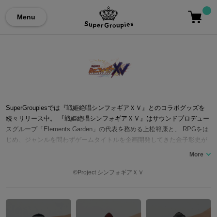
Menu
SuperGroupiesでは『戦姫絶唱シンフォギアＸＶ』とのコラボグッズを
続々リリース中。 『戦姫絶唱シンフォギアＸＶ』はサウンドプロデュー
スグループ「Elements Garden」の代表を務める上松範康と、 RPGをは
じめ、ジャンルを問わずゲームタイトルを企画開発してきた金子彰史が
原作を手掛ける、 歌曲と物語の融合を目指したオリジナルテレビアニメ
ーション「戦姫絶唱シンフォギア」シリーズの集大成にして最新作。 キ
ャラクターが唄いながらアクションし、感情や思いを歌詞に乗せるとい
©Project シンフォギアＸＶ
う、衝撃の映像体験は2012年1月にスタート。 以来、7年にわたってシー
ズンを重ね、そのすべてが前作以上の高評価をもって迎えられてきた。
2019年7月から9月に放送された第５期「戦姫絶唱シンフォギアＸＶ（エ
クシヴ）」をもってTVシリーズが完結を迎え、 過去最大スケールで描か