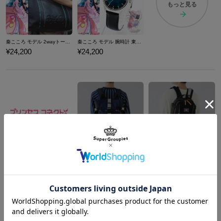
もっと見る
秦こころ モデル 2wayトートバッグ 東方Project
秦こころ モデル 腕時計 東方Project
¥24,200
¥24,200
キャル モデル バックパック プリンセスコネクト！Re:Dive
ぺコリーヌ モデル バックパック プリンセスコネクト！Re:Dive
¥16,280
¥16,280
商品を
もっと見る