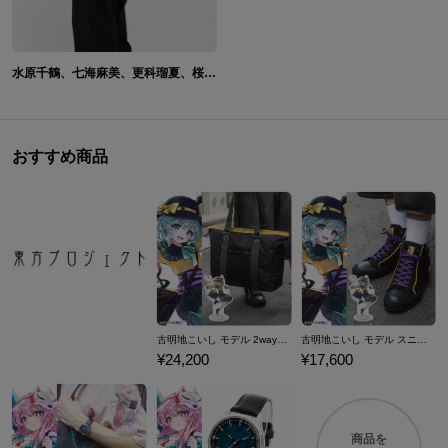
水原千鶴、七海麻美、更科瑠夏、桜沢墨 バッグ 彼女、お借りします
おすすめ商品
古明地こいし モデル 2wayトートバッグ 東方Project
古明地こいし モデル スニーカー 東方Project
¥24,200
¥17,600
商品を