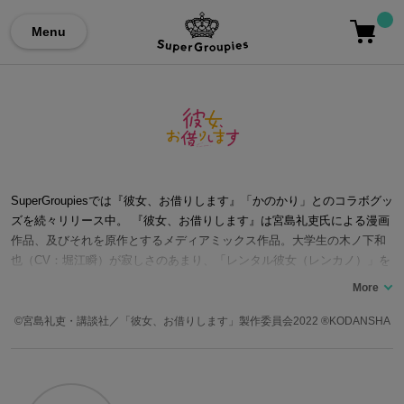
Menu
SuperGroupiesでは『彼女、お借りします』「かのかり」とのコラボグッ
ズを続々リリース中。 『彼女、お借りします』は宮島礼吏氏による漫画
作品、及びそれを原作とするメディアミックス作品。大学生の木ノ下和
也（CV：堀江瞬）が寂しさのあまり、「レンタル彼女（レンカノ）」を
利用して、清楚可憐で理想の彼女、水原千鶴（CV：雨宮天）と出会い始
めるというストーリー。水原千鶴をはじめ、小悪魔的な元カノ・七海麻
美（CV：悠木碧）、超積極的な彼女(仮)・更科瑠夏（CV：東山奈央）、
©宮島礼吏・講談社／「彼女、お借りします」製作委員会2022 ®KODANSHA
健気で頑張り屋の後輩レンカノ・桜沢 墨（CV：高橋李依）など、魅力
的なキャラクターたちが登場するラブコメディー。漫画原作は世界累計
発行部数1,000万部を突破し、2020年の1期アニメに続き、TVアニメ2期
も2022年7月に放送開始した大人気作。なにわ男子の大西流星と桜田ひ