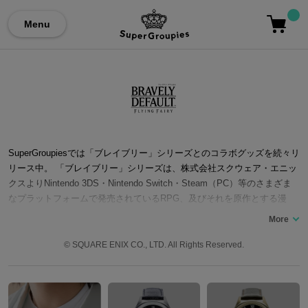
Menu
SuperGroupiesでは「ブレイブリー」シリーズとのコラボグッズを続々リ
リース中。 「ブレイブリー」シリーズは、株式会社スクウェア・エニッ
クスよりNintendo 3DS・Nintendo Switch・Steam（PC）等のさまざま
なプラットフォームで発売されているRPG、及びそれを原作とする漫
画・小説などのメディアミックス作品。 『光の4戦士 -ファイナルファン
タジー外伝-』の続編ではないと、浅野智也氏が筆頭とした『光の4戦
士』の主要スタッフ陣が「完全新作」として手掛けた「王道ファンタジ
© SQUARE ENIX CO., LTD. All Rights Reserved.
ーRPG」。 第1作目『ブレイブリーデフォルト -Flying Fairy-』のサブタ
イトルの略称が「FF（フライングフェアリー）」となっている為、発売
前『完全新作』と言いつつ『ファイナルファンタジー』とのつながりを
意識させるような表現に否定的な意見が寄せられたが、発売後、サブタ