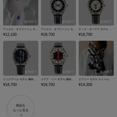
イトルの意味が思わぬエンディングで明らかになり、更にエンディング
後「本作は『FF』ではない」という演出が行われたことで、世間の評判
が一転し、高い評価を得ました。 2022年に10周年を迎えた「ブレイブリ
ー」シリーズは現在ソーシャルゲームを含め、『ブレイブリーデフォル
ト フライングフェアリー（BDFF）』、『ブレイブリーデフォルト プレ
アニエス・オブリージュ モデル ネックレス ブレイブリーデフォルト フライングフェアリー
アニエス・オブリージュ モデル 腕時計 ブレイブリーデフォルト フライングフェアリー
ティズ・オーリア モデル 腕時計 ブレイブリーデフォルト フライングフェアリー
イングブレージュ（BDPB）』、『ブレイブリーデフォルト フォーザ・
¥12,100
¥18,700
¥18,700
シークウェル（BDFtS）』（第1作目の完全版/リメイク）、『ブレイブ
リーアーカイブ ディーズレポート（BADR）』、『ブレイブリーセカン
ド（BSEL）』、『ブレイブリーデフォルト フェアリーズエフェクト（B
DFE）』、『BRAVELY DEFAULT II（BD2）』（Steam版移植発売あ
り）、『ブレイブリーデフォルト ブリリアントライツ（BDBL）』の8作
（発売順番）がリリースされています。 ここでは『ブレイブリーデフォ
ルト フライングフェアリー』より、アニエス・オブリージュ、ティズ・
オーリア、イデア・リー、リングアベル、エアリーをイメージした腕時
リングアベル モデル 腕時計 ブレイブリーデフォルト フライングフェアリー
イデア・リー モデル 腕時計 ブレイブリーデフォルト フライングフェアリー
エアリー モデル ストール＆ストールピン ブレイブリーデフォルト フライングフェアリー
¥18,700
¥18,700
¥14,300
計やストール＆ストールピン、ネックレスなど…「ブレイブリー」シリ
ーズのコラボファッションアイテムをご紹介いたします。
商品を
もっと見る