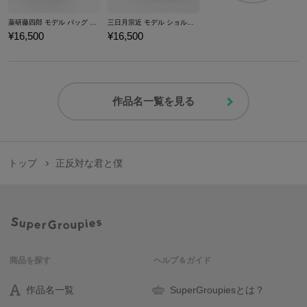
薬研藤四郎 モデル バッグ 刀剣乱舞ONLINE
三日月宗近 モデル ショルダーバッグ 刀剣乱舞ONLINE
¥16,500
¥16,500
作品名一覧を見る
トップ
正反対な君と僕
商品を探す
ヘルプ＆ガイド
作品名一覧
SuperGroupiesとは？