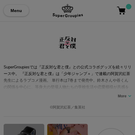
Menu
SuperGroupiesでは『正反対な君と僕』との公式コラボグッズを続々リリ
ース中。 『正反対な君と僕』は「少年ジャンプ＋」で連載の阿賀沢紅茶
先生によるラブコメ漫画。 単行本は7巻まで発売中。鈴木さんや谷くん
の関係を中心に、等身大の登場人物たちの学校生活や恋愛模様が共感を
呼んでいます。キャラクターたちのファッションや、登場する「イエテ
ィ」や猫の「てんぷら」などアイコニックなマスコットキャラクターた
ちも人気です。 ここでは『正反対な君と僕』コラボの腕時計をはじめ、
©阿賀沢紅茶／集英社
イエティモデルのショルダーポーチなどコラボファッションアイテムを
ご紹介いたします。