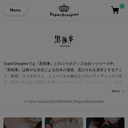
Menu
SuperGroupiesでは『黒執事』とのコラボグッズを続々リリース中。
『黒執事』は枢やな先生による日本の漫画。及びそれを原作とするアニ
メ、映画、コラボカフェ、ミュージカル舞台などのメディアミックス作
品。悪魔である全て完璧な執事「セバスチャン・ミカエリス」と、ある
理由で悪魔と契約をした若き当主「シエル・ファントムハイヴ」などの
キャラクターを中心に、「シエル」の過去や因縁、事件などに翻弄され
つつ敵の正体を追っていく。原作の「豪華客船編」とする劇場版アニメ
© Yana Toboso/SQUARE ENIX,Project Black Butler
『黒執事 Book of the Atlantic』も上映されている。また、アニメでは小
野大輔氏、坂本真綾氏など多数の声優が出演しているのも大きな特徴。
ここでは『黒執事』コラボ腕時計をはじめ、枢やな氏ご提案のデザイン
をもとに制作したシューズやルームウェアなど…『黒執事』シリーズと