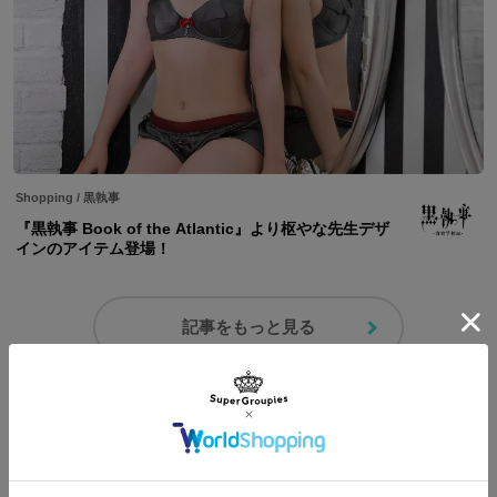
Shopping
/
黒執事
『黒執事 Book of the Atlantic』より枢やな先生デザ
インのアイテム登場！
記事をもっと見る
コーディネートを見る