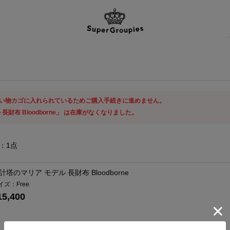
い物カゴに入れられているためご購入手続きに進めません。
長財布 Bloodborne」 は在庫がなくなりました。
：
1
点
計塔のマリア モデル 長財布 Bloodborne
イズ：Free
15,400