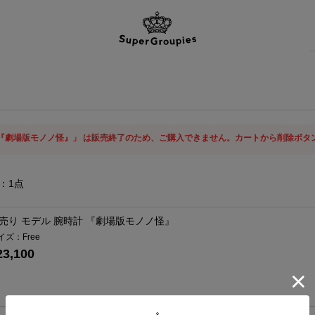
計 『劇場版モノノ怪』」 は販売終了のため、ご購入できません。カートから削除ボタ
：
1
点
売り モデル 腕時計 『劇場版モノノ怪』
イズ：Free
23,100