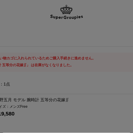
い物カゴに入れられているためご購入手続きに進めません。
計 五等分の花嫁∬」 は在庫がなくなりました。
：
1
点
野五月 モデル 腕時計 五等分の花嫁∬
イズ：メンズFree
19,580