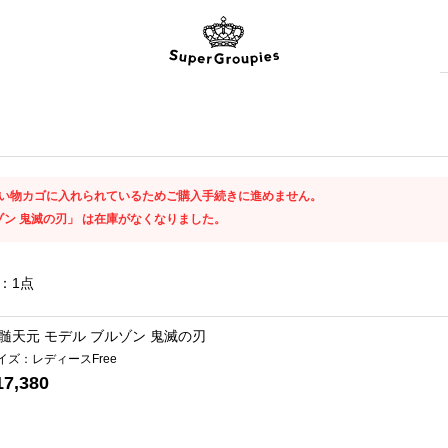
い物カゴに入れられているためご購入手続きに進めません。
ゾン 鬼滅の刃」 は在庫がなくなりました。
：
1
点
髄天元 モデル ブルゾン 鬼滅の刃
イズ：レディースFree
17,380