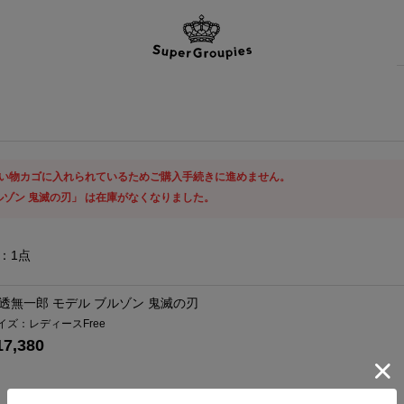
い物カゴに入れられているためご購入手続きに進めません。
ルゾン 鬼滅の刃」 は在庫がなくなりました。
：
1
点
透無一郎 モデル ブルゾン 鬼滅の刃
イズ：レディースFree
17,380