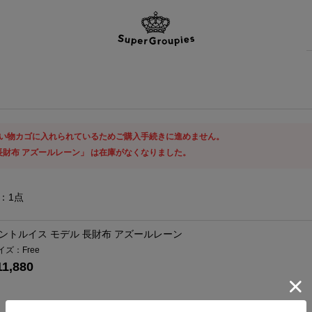
い物カゴに入れられているためご購入手続きに進めません。
長財布 アズールレーン」 は在庫がなくなりました。
：
1
点
ントルイス モデル 長財布 アズールレーン
イズ：Free
11,880