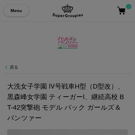
Menu
戻る
大洗女子学園 Ⅳ号戦車H型（D型改）、
黒森峰女学園 ティーガーⅠ、継続高校 B
T-42突撃砲 モデル バック ガールズ＆
パンツァー