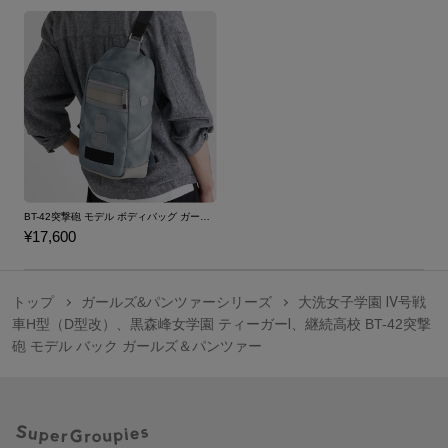
BT-42突撃砲 モデル ボディバッグ ガールズ＆パンツァー 最終章 継続高校
¥17,600
トップ
ガールズ&パンツァーシリーズ
大洗女子学園 Ⅳ号戦
車H型（D型改）、黒森峰女学園 ティーガーⅠ、継続高校 BT-42突撃
砲 モデル バック ガールズ＆パンツァー