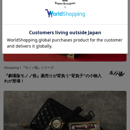
Shopping
/
『モノノ怪』シリーズ
『劇場版モノノ怪』薬売りが背負う“背負子”の小物入
れが登場！