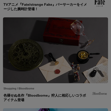
TVアニメ『Fate/strange Fake』バーサーカーをイメ
ージした腕時計登場！
Shopping
/
Bloodborne
色褪せぬ名作『Bloodborne』狩人に相応しいコラボ
アイテム登場