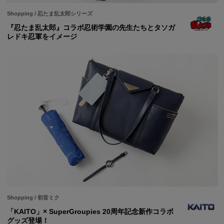
Shopping
/
忍たま乱太郎シリーズ
『忍たま乱太郎』コラボ忍術学園の先生たちとタソガ
レドキ忍軍をイメージ
Shopping
/
初音ミク
「KAITO」× SuperGroupies 20周年記念新作コラボ
グッズ登場！