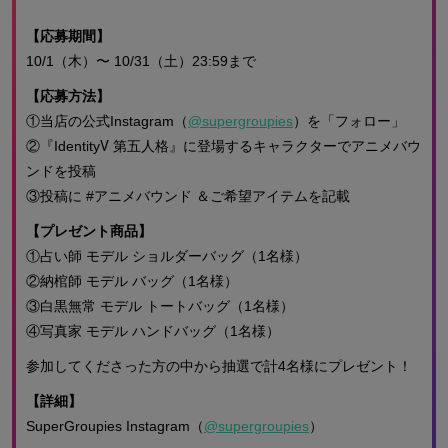
【応募期間】
10/1（木）〜 10/31（土）23:59まで
【応募方法】
①当店の公式Instagram（
@supergroupies
）を「フォロー」
②『IdentityⅤ 第五人格』に登場するキャラクターでアニメバウ
ンドを投稿
③投稿に #アニメバウンド ＆ご希望アイテムを記載
【プレゼント商品】
①占い師 モデル ショルダーバッグ（1名様）
②納棺師 モデル バッグ（1名様）
③白黒無常 モデル トートバッグ（1名様）
④写真家 モデル ハンドバッグ（1名様）
参加してくださった方の中から抽選で計4名様にプレゼント！
【詳細】
SuperGroupies Instagram（
@supergroupies
）