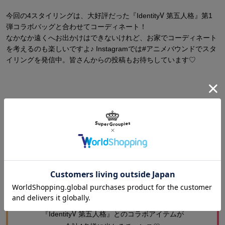
今回の4スタイリングは、大好評だった『IdentityⅤ 第五人格』第1
弾コラボバッグと合わせてコーディネート！
なかなか遠くへお出かけはできないけれど、お家でコーディネート
を考えるのも楽しいですよ♪ Instagramでは#アニメバウンドでスタ
イリングを発信中。皆さんからの投稿もお待ちしています♡
この記事を見て「アニメバウンド」を
やってみたくなった方へお知らせです♪
SuperGroupies公式Instagramにて
アニメバウンドキャンペーンを開催！
『IdentityⅤ 第五人格』とのコラボアイテムが