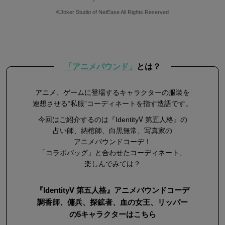
©Joker Studio of NetEase All Rights Reserved
「アニメバウンド」
とは？
アニメ、ゲームに登場するキャラクターの服装を
連想させる“私服”コーディネートを指す造語です。
今回はご紹介するのは『IdentityⅤ 第五人格』の
占い師、納棺師、白黒無常、写真家の
アニメバウンドコーデ！
「コラボバッグ」と合わせたコーディネート、
楽しんでみては？
『IdentityⅤ 第五人格』アニメバウンドコーデ
調香師、傭兵、探鉱者、血の女王、リッパー
の5キャラクターはこちら