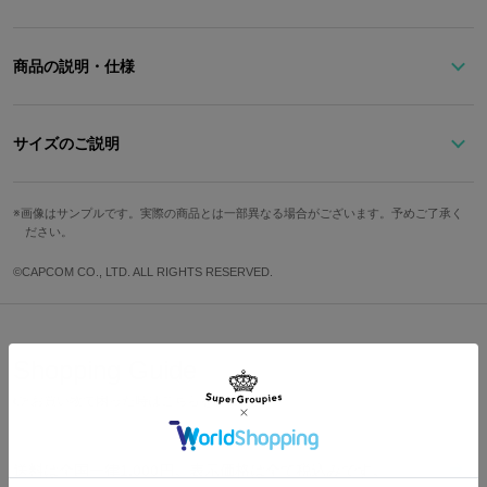
商品の説明・仕様
※本商品は在庫商品です。ご用意の数に達し次第、販売を終了させ
ていただきます。予めご了承ください。
サイズのご説明
『モンスターハンターシリーズ』に登場するアイルーをモチーフに
画像はサンプルです。実際の商品とは一部異なる場合がございます。予めご了承く
サイズ
縦
横
奥行
ださい。
した
パスケースです。
Free
12.5cm
7.35cm
1.5cm
©CAPCOM CO., LTD. ALL RIGHTS RESERVED.
オジャガデザイン特有の立体的なモノつくりでアイルーの顔を再現
しました。
毎日お使いいただくと自然な風合いがでてくる長くお使いいただけ
Shopping Guide
るパスケースになっています。
👉
お買い物で困った時はこちらをチェック
※画像はサンプルです。一部修正になる場合がございます。予めご
了承ください。 素材：牛革
送料は全国一律1,000円。表示価格は全て税込みです。
※こちらの商品はハンドメイドのためひとつひとつに若干の個体差