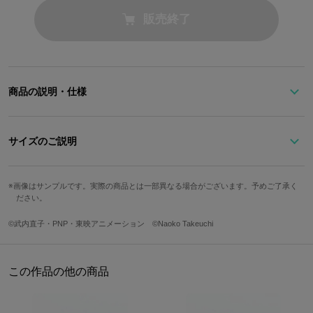
販売終了
商品の説明・仕様
※準備数に達した場合、受注を締め切らせていただきます。予めご
了承ください。
サイズのご説明
知的で上品なライトブルーカラーに、リボン刺繍が魅力的なバッグ
です。
画像はサンプルです。実際の商品とは一部異なる場合がございます。予めご了承く
サイズ
縦
横
マチ
持ち手
ださい。
歩くたびにおしゃれにゆれるリボンデザインのチャームがポイン
ト！
Free
30cm
34cm
14cm
51cm
©武内直子・PNP・東映アニメーション ©Naoko Takeuchi
取り外しができるバックチャームで幅広いTPOに対応します。
オリジナルの星形ファスナーチャームもチャーミングです☆
メインデザインのリボンは刺繍で表現されています♪
この作品の他の商品
背面にはキャリーバッグの持ち手に固定できるようにファスナーが
ついており、旅行の際に大活躍してくれるカバンになっています。
※着用モデルの身長は158cmです。