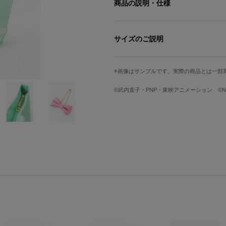
商品の説明・仕様
※準備数に達した場合、受注を締め切
サイズのご説明
ミントグリーンのカラーと、衣装リボ
グです。
歩くたびにおしゃれにゆれるリボンデ
画像はサンプルです。実際の商品とは一部
サイズ
縦
取り外しができるバックチャームで幅
オリジナルの星形ファスナーチャーム
Free
30cm
©武内直子・PNP・東映アニメーション ©Naoko
背面にはキャリーバッグの持ち手に固
活躍してくれるカバンになっています
※着用モデルの身長は158cmです。
※画像はサンプルです。一部修正にな
ステル