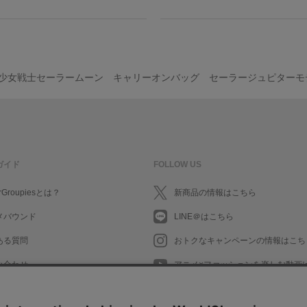
少女戦士セーラームーン キャリーオンバッグ セーラージュピターモ
ガイド
FOLLOW US
rGroupiesとは？
新商品の情報はこちら
メバウンド
LINE＠はこちら
ある質問
おトクなキャンペーンの情報はこち
い合わせ
アニメ×ファッションを楽しむ動画
What's New in English