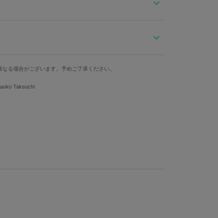
らせていただきます。予めご了承ください。
ンをイメージしたピンクのリボンチャームが可愛いバッ
ザインのチャームがポイント！
異なる場合がございます。予めご了承ください。
横
マチ
持ち手
広いTPOに対応します。
もチャーミングです☆
34cm
14cm
51cm
 Takeuchi
定できるようにファスナーがついており、旅行の際に大
。
る場合がございます。予めご了承ください。 素材：ポリエ