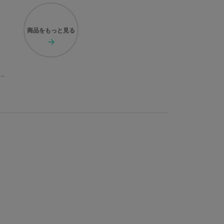
商品を
もっと見る
× ma chére cosette? 十 龍之介 モデルブレスレット アクセサリー