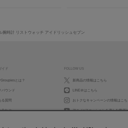
モデル腕時計 リストウォッチ アイドリッシュセブン
ガイド
FOLLOW US
rGroupiesとは？
新商品の情報はこちら
メバウンド
LINE＠はこちら
ある質問
おトクなキャンペーンの情報はこち
い合わせ
アニメ×ファッションを楽しむ動画
What's New in English