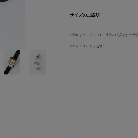
※準備数に達し次第、販売を終了させ
サイズのご説明
TRIGGERをイメージした腕時計です
彼ららしいブラックのベルトはロングタ
サイズ
バンド幅
ケース縦
ケー
画像はサンプルです。実際の商品とは一部
重ね巻きをしてアクセ感覚で楽しめま
Free
9mm
22mm
17
©アイドリッシュセブン
３人のモチーフであるト音記号・ハ音
ト音記号にはクリスタルのストーン、
?
ヘ音記号にはブルーのストーンが付い
サイズガイドページはこちら
シックの中に輝きをプラスしてくれます
取り外しができるので、チャームを外
スクエアフェイスは小さめなので、女
12時のところにクリスタルのストー
細部までこだわり、TRIGGERのよう
※画像はサンプルです。実際の商品と
予めご了承ください。 原産国／中国
素材／合金、真鍮、牛革、クリスタル