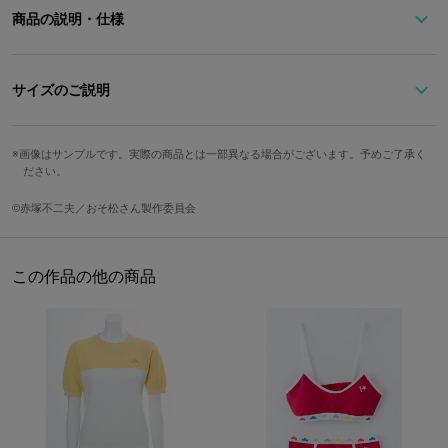
商品の説明・仕様
※準備数に達した場合、受注を締め切らせていただきます。予めご
了承ください。
サイズのご説明
サイズ
長さ
トップ縦
トップ横
おそ松のイメージカラーのレッドをベースに、
画像はサンプルです。実際の商品とは一部異なる場合がございます。予めご了承く
ださい。
松モチーフのリングがポイントのチョーカーです。
32cm（最少）?
Free
2cm
4.5cm
様々なコーディネートに合わせやすく、ベルトが可愛い！
38cm（最大）
©赤塚不二夫／おそ松さん製作委員会
もちろん、シンプルなコーディネートのワンポイントに☆
今、流行りのチョーカーをアクセントにした着こなしを楽しんでみ
重さ
てください♪
15g
この作品の他の商品
※画像はサンプルです。実際の商品とは一部異なる場合がございま
す。予めご了承ください。 原産国／中国
サイズガイドページはこちら
素材／合成皮革、亜鉛合金、鉄