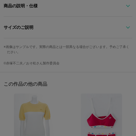
商品の説明・仕様
※準備数に達した場合、受注を締め切らせていただきます。予めご
了承ください。
サイズのご説明
サイズ
長さ
トップ縦
トップ横
カラ松のイメージカラーのブルーをベースに、
画像はサンプルです。実際の商品とは一部異なる場合がございます。予めご了承く
ださい。
松モチーフのリングがポイントのチョーカーです。
32cm（最少）?
Free
2cm
4.5cm
様々なコーディネートに合わせやすく、ベルトが可愛い！
38cm（最大）
©赤塚不二夫／おそ松さん製作委員会
もちろん、シンプルなコーディネートのワンポイントに☆
今、流行りのチョーカーをアクセントにした着こなしを楽しんでみ
重さ
てください♪
15g
この作品の他の商品
※画像はサンプルです。実際の商品とは一部異なる場合がございま
す。予めご了承ください。 原産国／中国
サイズガイドページはこちら
素材／合成皮革、亜鉛合金、鉄