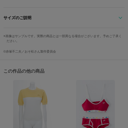
※準備数に達した場合、受注を締め切らせていただきます。予めご
了承ください。
サイズのご説明
サイズ
長さ
トップ縦
トップ横
一松のイメージカラーのパープルをベースに、
画像はサンプルです。実際の商品とは一部異なる場合がございます。予めご了承く
ださい。
松モチーフのリングがポイントのチョーカーです。
32cm（最少）?
Free
2cm
4.5cm
様々なコーディネートに合わせやすく、ベルトが可愛い！
38cm（最大）
©赤塚不二夫／おそ松さん製作委員会
もちろん、シンプルなコーディネートのワンポイントに☆
今、流行りのチョーカーをアクセントにした着こなしを楽しんでみ
重さ
てください♪
15g
この作品の他の商品
※画像はサンプルです。実際の商品とは一部異なる場合がございま
す。予めご了承ください。 原産国／中国
サイズガイドページはこちら
素材／合成皮革、亜鉛合金、鉄