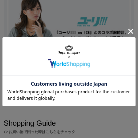
ださい。
※画像はサンプルです。実際の商品とは一部異なる場合がございま
す。予めご了承ください。
※商品の修繕、不良に関しましてはメーカー対応となります。
下記メールアドレスから株式会社ティーツー様まで
お問い合わせください。
t-two@par.odn.ne.jp 原産国／中国
素材／真鍮、樹脂、クリスタルガラス、プラスチックパール、ホロ
グラム、エポキシ樹脂（エナメル）
Shopping
/
ユーリ!!! on ICE
『ユーリ!!! on ICE』とのコラボ腕時計&アクセサリー
のご紹介♪
Shopping Guide
👉
お買い物で困った時はこちらをチェック