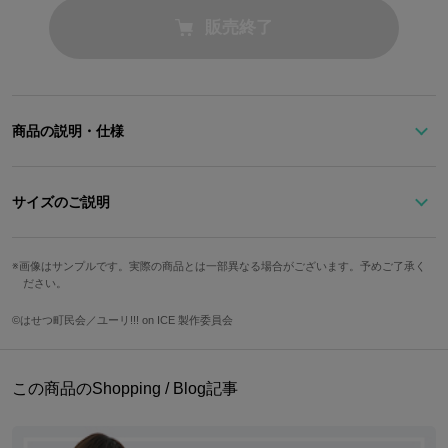
販売終了
商品の説明・仕様
「ユーリ!!! on ICE」より「ヴィクトル・ニキフォロフ」をイメージ
サイズのご説明
したブレスレットが登場です。
大人可愛い雑貨を展開する「feerique gateau」とのコラボアイテ
サイズ
手首周り
アジャスター
ム！
画像はサンプルです。実際の商品とは一部異なる場合がございます。予めご了承く
ださい。
レディースFree
約20cm
約5cm
イメージカラーのホログラムストーンと、
©はせつ町民会／ユーリ!!! on ICE 製作委員会
それぞれのイメージカラーのビジューが手元にアクセントを効かせ
チャーム縦
チャーム横
てくれます。
約1.7cm
約3.5cm
大き目のホログラムストーンにはそれぞれのイニシャルが！
この商品のShopping / Blog記事
腕時計との相性もばっちり◎
サイズガイドページはこちら
トップパーツのホログラムには個体差がございます。予めご了承く