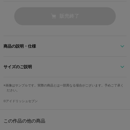
販売終了
商品の説明・仕様
※本商品は在庫商品です。ご用意の数に達し次第、販売を終了させ
ていただきます。予めご了承ください。
サイズのご説明
サイズ
高さ
幅
奥行
※こちらの商品はXperia X Performanceに対応しております。
画像はサンプルです。実際の商品とは一部異なる場合がございます。予めご了承く
ださい。
Free
15cm
7.7cm
2cm
『アイドリッシュセブン』よりユニット「IDOLiSH7」の二階堂 大
©アイドリッシュセブン
和をイメージした
重さ
Xperia X Performance用スマートフォンケースが登場♪
93g
この作品の他の商品
メンバー最年長、しっかりものの大和のイメージカラーであるスモ
ーキーグリーンの