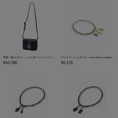
手帳型スマートフォンケースです。
表面には、「シャープ」のチャームがさりげなくあしらわれてお
り、
その下には「IDOLiSH7」のロゴが箔押しされています☆
ライトブルーのストライプがさわやかな内面には、
カードなどを収納できるポケットもついています♪
※画像はサンプルです。実際の商品とは一部異なる場合がございま
す。予めご了承ください。 原産国／中国
素材／表地：ポリウレタン 裏地：綿、中紙 ケース：PC チャ
和泉一織 モデル ショルダーバッグ バッグ アイドリッシュセブン IDOLiSH7
アイドリッシュセブン × ma chére cosette? ブレスレット 逢坂壮五 モデル
¥10,780
¥2,178
ーム・Dカン：合金 カードケース部分：PVC 留具：磁石