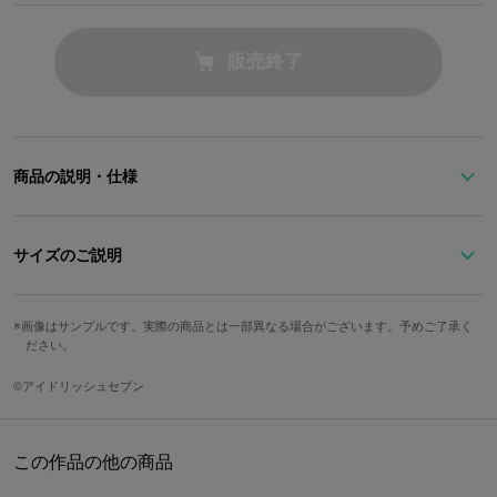
販売終了
商品の説明・仕様
※本商品は在庫商品です。ご用意の数に達し次第、販売を終了させ
ていただきます。予めご了承ください。
サイズのご説明
サイズ
高さ
幅
奥行
※こちらの商品はXperia X Performanceに対応しております。
画像はサンプルです。実際の商品とは一部異なる場合がございます。予めご了承く
ださい。
Free
15cm
7.7cm
2cm
『アイドリッシュセブン』よりユニット「IDOLiSH7」の和泉 三月
©アイドリッシュセブン
をイメージした
重さ
Xperia X Performance用スマートフォンケースが登場♪
93g
この作品の他の商品
元気で明るい三月のイメージカラーであるオレンジの手帳型
スマートフォンケースです。