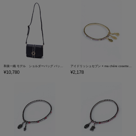
表面には、「フラット」のチャームがさりげなくあしらわれてお
り、
その下には「IDOLiSH7」のロゴが箔押しされています☆
さわやかなライトブルーのストライプが大人っぽい内面には
カードや名刺などを収納するスペース付き♪
※画像はサンプルです。実際の商品とは一部異なる場合がございま
す。予めご了承ください。 原産国／中国
素材／表地：ポリウレタン 裏地：綿、中紙 ケース：PC チャ
ーム・Dカン：合金 カードケース部分：PVC 留具：磁石
和泉一織 モデル ショルダーバッグ バッグ アイドリッシュセブン IDOLiSH7
アイドリッシュセブン × ma chére cosette? ブレスレット 逢坂壮五 モデル
¥10,780
¥2,178