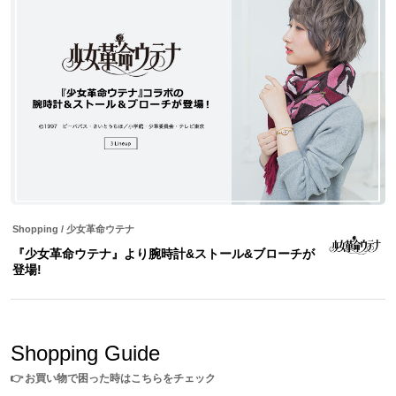
チェーン)
ェーン)
17g
14g
組み合わせにより時計やブレスレットなど3wayで楽しめる優秀ア
イテム！オリジナルBOX付きですので自分用としてはもちろん、大
切な方とのお揃いアイテムとしてもオススメです。
サイズガイドページはこちら
※安全にご利用いただくため、表蓋は開いたまま固定できない仕様でございま
す。
※画像はサンプルです。実際の商品とは一部異なる場合がございます。予めご
了承ください。
Shopping
/
少女革命ウテナ
『少女革命ウテナ』より腕時計&ストール&ブローチが
原産国／中国
登場!
素材／真鍮、スワロフスキーR・クリスタル、エポキシ樹脂（エナメル部
分）、クリスタルガラス（文字盤部分の石）
Shopping Guide
👉
お買い物で困った時はこちらをチェック