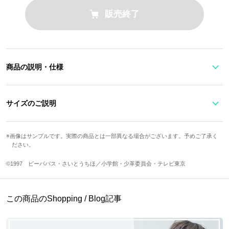
販売終了
商品の説明・仕様
ウテナとアンシーをイメージした腕時計です。ブレスレット感覚で
使えるエレガントなシルエットに、二人と作品のモチーフをプラス
サイズのご説明
しました。
サイズ
バンド幅
ケース縦
ケース横
画像はサンプルです。実際の商品とは一部異なる場合がございます。予めご了承く
取り外しが可能な時計パーツは、薔薇の刻印をイメージ。蓋の中を
ださい。
Free
約0.8cm
約1.9cm
約1.6cm
覗くと、ブラックの盤面に二人の髪色を落とし込んだピンクとパー
プルのクリスタルガラスが輝きます。
©1997 ビーパパス・さいとうちほ／小学館・少革委員会・テレビ東京
手首周り(ジュエ
手首周り(シンプ
文字盤縦
文字盤横
リーチェーン)
ルチェーン)
チェーンは衣装のモチーフを存分にあしらったジュエリーチェーン
約1.3cm
約1cm
約19.2?22.4cm
約18?22.8cm
この商品のShopping / Blog記事
と、ゴールドのシンプルチェーンの2種をご用意いたしました。そ
れぞれのエンドパーツが髪色で色違いになっており、二人の深い絆
重さ(ジュエリー
重さ(シンプルチ
を美しく表現しています。