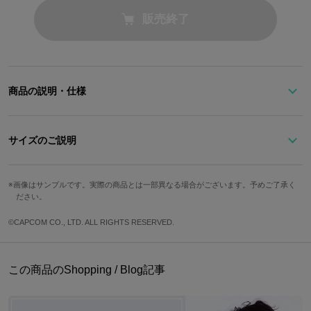
販売終了
商品の説明・仕様
『ロックマン』をイメージしたモチーフが様々な箇所に詰め込んだ
豪華な仕様のクロノグラフ腕時計。
サイズのご説明
文字盤には、走っているロックマンやゲーム中で使用されているフ
サイズ
バンド幅
ケース縦
ケース横
画像はサンプルです。実際の商品とは一部異なる場合がございます。予めご了承く
ォントを使用し、クロノグラフの一番下の部分はロックバスターの
ださい。
Free
2cm
5cm
4.2cm
先端をイメージしたデザインに！裏面にはロックマンの製造番号
「DRN.001」の刻印、バックルには1UPアイコンをあしらうなど細
©CAPCOM CO., LTD. ALL RIGHTS RESERVED.
文字盤縦
文字盤横
手首周り最小
手首周り最大
部にもこだわったアイテムです！ブラック×ブルーのシンプルかつ
シックなカラーで、シーンを選ばずお使いいただけます。
3.6cm
3.6cm
15.5cm
19.5cm
この商品のShopping / Blog記事
盤面厚さ
重さ
ロックマンのロゴが箔押しされた特製BOX付きでギフトとしても喜
ばれること間違いなしです！
1.2cm
141g