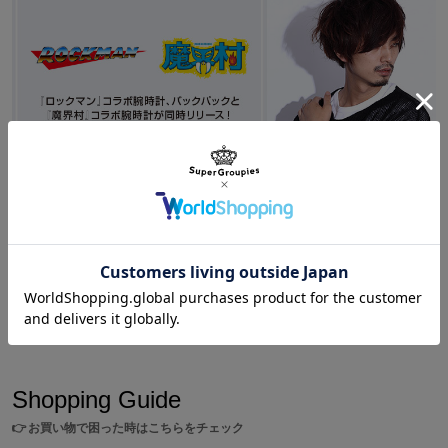
※メンズ向けサイズの為、サイズ表をご確認の上ご購入することをおすすめし
サイズガイドページはこちら
ます。
※裏蓋のロゴの向きには個体差がございます。予めご了承ください。
※時計の修繕、不良、電池交換、サイズ調節に関しましてはメーカー対応とな
ります。
下記メールアドレスから株式会社マルゼキ様までお問い合わせください。
support@maruzeki.watch
※画像はサンプルです。実際の商品とは一部異なる場合がございます。予めご
了承ください。
Shopping
/
ロックマンシリーズ
原産国／中国
CAPCOMタイトルの『ロックマン』『魔界村』モデル
素材／ケース、バンド、裏蓋、リュウズ：ステンレススチール
のコラボアイテムが登場!
文字盤、針：真鍮 風防：ミネラルガラス
機械：TMI VD53（日本製）
Shopping Guide
👉
お買い物で困った時はこちらをチェック