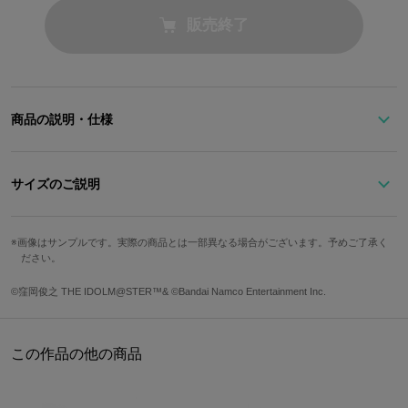
販売終了
商品の説明・仕様
『アイドルマスター プラチナスターズ』より
サイズのご説明
「我那覇 響」をイメージしたポーチの登場です！
我那覇 響のイメージカラーとイニシャルのHをあしらい、
画像はサンプルです。実際の商品とは一部異なる場合がございます。予めご了承く
サイズ
高さ
幅
奥行き
ださい。
普段使いしやすくガーリーなデザインに仕上げました☆
Free
14cm
19cm
7cm
※画像はサンプルです。実際の商品とは一部異なる場合がございます。予めご
©窪岡俊之 THE IDOLM@STER™& ©Bandai Namco Entertainment Inc.
了承ください。
重さ
98g
この作品の他の商品
原産国／中国
素材／コットン100%
サイズガイドページはこちら