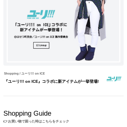
※ソール高：1～2cm
※ワイズ：3E
※履き口までの高さ：18.5cm
※着用モデル身長：158cm
※モデル着用サイズ：25cm
※画像はサンプルです。実際の商品とは一部異なる場合がございます。予めご
了承ください。
原産国／中国
素材／甲皮：ポリウレタン、ポリエステル、羊毛 ラメ：ポリエステル 底
材：合成底
Shopping
/
ユーリ!!! on ICE
『ユーリ!!! on ICE』コラボに新アイテムが一挙登場!
Shopping Guide
👉
お買い物で困った時はこちらをチェック