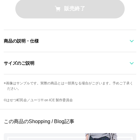
販売終了
商品の説明・仕様
『ユーリ!!! on ICE』より勝生勇利をイメージしたムートンブーツが
サイズのご説明
登場！
フリー・スケーティングの衣装をイメージしたネイビーベースに、
画像はサンプルです。実際の商品とは一部異なる場合がございます。予めご了承く
サイズ
22cm
23cm
24cm
25cm
26cm
ださい。
ラメをあしらった素材で切り替えました。
歩くたびにキラキラと輝きます。
足囲
23.8cm
23.8cm
24.6cm
25.4cm
26.2cm
©はせつ町民会／ユーリ!!! on ICE 製作委員会
背中の赤いモチーフをラインに落とし込み、カラーリングで個性を
表現しました。
サイズガイドページはこちら
この商品のShopping / Blog記事
どんなコーディネートにも合わせやすい落ち着いた色使いが魅力の
一足です。