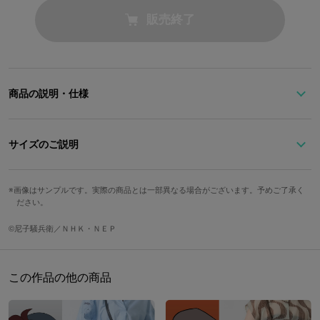
販売終了
商品の説明・仕様
『忍たま乱太郎』に登場する土井先生をイメージしたスマートフォ
ンケースです。
サイズのご説明
ストライプ柄が大人可愛いデザイン?嬉しい内側ミラー付きです！
画像はサンプルです。実際の商品とは一部異なる場合がございます。予めご了承く
サイズ
高さ
幅
奥行き
※一般的にカメラ周りを囲うケースのほとんどはフラッシュが反射し、撮影時
ださい。
に写り込む可能性があります。フラッシュを使った撮影の際はケースを外して
Free
14.5cm
8cm
1.8cm
いただくか、フラッシュなしで撮影することをおすすめします。
©尼子騒兵衛／ＮＨＫ・ＮＥＰ
フリンジチャー
※画像はサンプルです。実際の商品とは一部異なる場合がございます。予めご
重さ
ム大きさ
了承ください。
この作品の他の商品
8cm
100g
原産国／中国