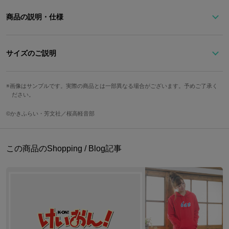
商品の説明・仕様
『けいおん！』より、琴吹 紬をイメージしたルームウェアです。
サイズのご説明
紬モデルのルームウェアは、腕元にさり気なくキーボードが刺繍さ
れており、紬のイメージカラーである優しい色合いのピンク?
画像はサンプルです。実際の商品とは一部異なる場合がございます。予めご了承く
着丈
身幅
肩幅
袖丈
ださい。
「放課後ティータイム」みんなの楽器を総柄でデザインしたワンピ
ースは、裾がフリルになっていてとってもキュートです！
115cm
42.5cm
40cm
62.5cm
©かきふらい・芳文社／桜高軽音部
ゆったり着られるサイズ感で、肌触り柔らか。着心地も抜群です♪
サイズガイドページはこちら
この商品のShopping / Blog記事
※着用モデルの身長：160cm
※画像はサンプルです。実際の商品とは一部異なる場合がございます。予めご
了承ください。
原産国／中国
素材／綿60％、レーヨン35％、ポリウレタン5％(背あて：綿95％、ポリウレ
タン5％)