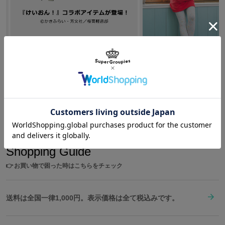
Shopping
/
けいおん！！
『けいおん!』より、放課後ティータイム5人のルーム
ウェアが登場♪
Shopping Guide
👉
お買い物で困った時はこちらをチェック
送料は全国一律1,000円。表示価格は全て税込みです。