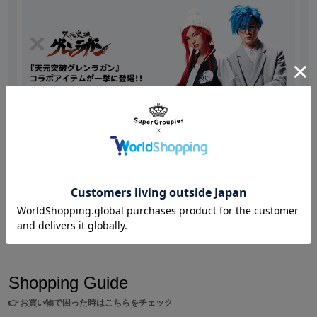
d by Yoko and the original tag!
This knit beanie with pompon fur is good for autumn and winter as
one point.
※SuperGroupiesサイト上でご購入の方には、商品1点につきコラボ
アイテムを着用した描き下ろしイラストと実写ブロマイド 衣装Ver
の2枚が特典として付属します。
※画像はサンプルです。実際の商品とは一部異なる場合がございます。予めご
了承ください。
Shopping
/
天元突破グレンラガン
『天元突破グレンラガン』とのスペシャルコラボアイ
テムが一挙に登場!!
※当サイトでは、海外への直接発送は行っておりません。
海外でのお受け取りをご希望の場合は、海外サービス(転送コム)をご利用くだ
さい。
ご利用方法やサービス利用料金などは下記にお問い合わせください。
Shopping Guide
👉
お買い物で困った時はこちらをチェック