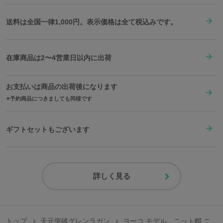
送料は全国一律1,000円。表示価格は全て税込みです。
在庫商品は2〜4営業日以内に出荷
お支払いは商品の出荷後になります
予約商品につきましても同様です
ギフトセットもございます
原産国／日本
素材／本体：ウール100% 梵天：ラビットファー100% ワッペン：ポリエス
テル100%
詳しく見る
トップ
天元突破グレンラガン
ヨーコ モデル ニット帽 ニ