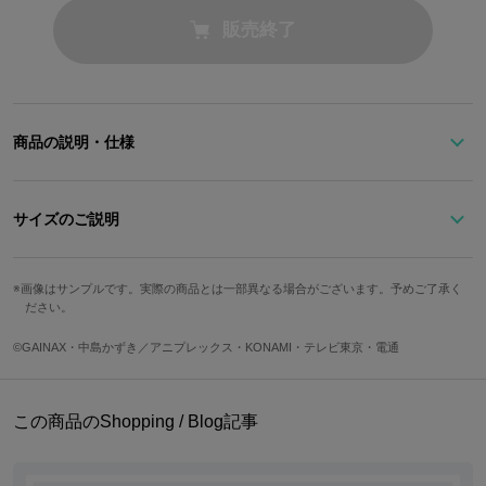
販売終了
商品の説明・仕様
『天元突破グレンラガン』より、ヨーコをイメージしたニット帽が
サイズのご説明
登場！
サイズ
高さ(平置き)
頭周り
画像はサンプルです。実際の商品とは一部異なる場合がございます。予めご了承く
ヨーコの髪飾りのドクロをイメージしたワッペンと、オリジナルタ
ださい。
Free
20cm
54cm
グがポイント！
©GAINAX・中島かずき／アニプレックス・KONAMI・テレビ東京・電通
サイズガイドページはこちら
ポンポンファーがついたニット帽は、秋冬のワンポイントにおすす
めです。
この商品のShopping / Blog記事
It features an emblem representing the hair accessory of skull use