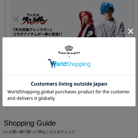
lor.
※SuperGroupiesサイト上でご購入の方には、商品1点につきコラボ
アイテムを着用した描き下ろしイラストと実写ブロマイド 衣装Ver
の2枚が特典として付属します。
※画像はサンプルです。実際の商品とは一部異なる場合がございます。予めご
了承ください。
※当サイトでは、海外への直接発送は行っておりません。
海外でのお受け取りをご希望の場合は、海外サービス(転送コム)をご利用くだ
Shopping
/
天元突破グレンラガン
さい。
『天元突破グレンラガン』とのスペシャルコラボアイ
ご利用方法やサービス利用料金などは下記にお問い合わせください。
テムが一挙に登場!!
Shopping Guide
👉
お買い物で困った時はこちらをチェック