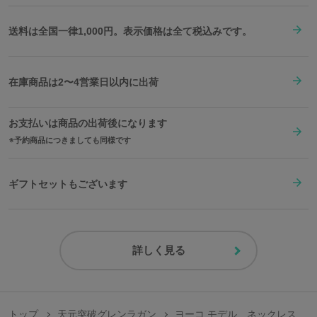
送料は全国一律1,000円。表示価格は全て税込みです。
在庫商品は2〜4営業日以内に出荷
お支払いは商品の出荷後になります
予約商品につきましても同様です
原産国／日本
素材／シルバー925、スワロフスキーR・クリスタル
ギフトセットもございます
詳しく見る
トップ
天元突破グレンラガン
ヨーコ モデル ネックレス