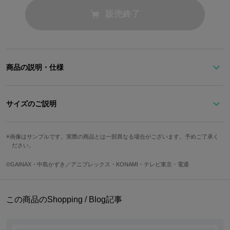
販売終了
商品の説明・仕様
『天元突破グレンラガン』より、ヨーコをイメージしたネックレス
サイズのご説明
が登場！
チェーン長
サイズ
アジャスター
トップ縦
トップ横
画像はサンプルです。実際の商品とは一部異なる場合がございます。予めご了承く
ヨーコのトレードマークであるドクロの髪飾りがモチーフ。
さ
ださい。
ドクロの片目は、ヨーコの髪色をイメージした赤色のストーンが輝
Free
約40cm
約5cm
約1cm
約1cm
きます。
©GAINAX・中島かずき／アニプレックス・KONAMI・テレビ東京・電通
サイズガイドページはこちら
The motif is the hair accessory of skull that is Yoko’s signature.
この商品のShopping / Blog記事
One eye of skull is shining by red stone representing Yoko’s hair co